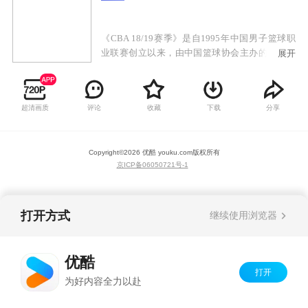
《CBA 18/19赛季》是自1995年中国男子篮球职
业联赛创立以来，由中国篮球协会主办的第24届
展开
CBA联赛，CBA球队数量共计20支，是中国最高
等级的篮球联赛。本赛季常规赛根据上赛季最终
排名分为四个组，同组进行4循环制的比赛，不同
超清画质
评论
收藏
下载
分享
组进行双循环制的比赛。轮次共46轮，强度为1周
3赛，比赛日周二至周日。
Copyright©
2026
优酷 youku.com
版权所有
京ICP备06050721号-1
打开方式
继续使用浏览器
优酷
打开
为好内容全力以赴