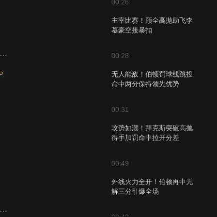
00:26
主宰比赛！顾全高抛助飞李
慕豪空接暴扣
8届CUBAL二级联赛 男子组冠亚军 中飞院VS福建师大
00:28
无人能敌！伯顿罚球线跳投
P
命中两分保持领先优势
00:31
攻势如潮！拜克斯突破高抛
得手加罚命中拉开分差
00:49
外线火力全开！伯顿再中无
解三分引爆全场
届CUBAL二级联赛 男子组3、4名 沈阳航空VS武汉理工