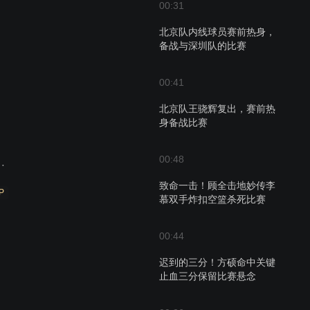
00:31
北京队内线球员赛前热身，
备战与深圳队的比赛
00:41
北京队王骁辉复出，赛前热
身备战比赛
00:48
赛 清华大学VS悉尼大学
致命一击！顾全击地妙传李
P
慕双手炸扣空篮杀死比赛
00:44
迟到的三分！方硕命中关键
止血三分保留比赛悬念