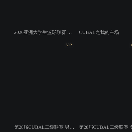
2026亚洲大学生篮球联赛 小组赛 北京大学VS香港中文大学
CUBAL之我的主场
VIP
第28届CUBAL二级联赛 男子组7、8名 河南工大VS内蒙古大学