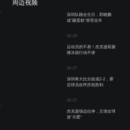
周边视频
 蒙古国立大学VS政治大学
深圳队顾全生日，郭晓鹏
成“砸蛋糕”替罪羔羊
00:29
运动员的不易！杰克逊双腿
缠冰袋行动不便
00:27
深圳将大比分扳成2-2，赛
后球员欢呼庆祝胜利
00:27
 香港中文大学VS延世大学
杰克逊场边拉伸，主场女球
迷“示爱”