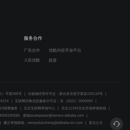
00:42
深圳队下起三分雨！伯顿反
击三分命中打停北京
00:30
服务合作
力挽狂澜！拜克斯突破分球
助攻李慕豪双手暴扣
广告合作
优酷内容开放平台
入驻优酷
娱盘
00:53
绝地反击！卢艺文分球失误
方硕快下反击轻松上篮得手
）字第266号
出版物经营许可证：新出发京批字第直150118号
00:42
6214
互联网宗教信息服务许可证：京（2022）0000083
杰克逊突破分球失误，拜克
10报警服务
北京互联网举报中心
北京12345文化市场举报热线
斯反击空切上篮得手打停北
00580、邮箱youkujubao@service.alibaba.com
京
廉正举报邮箱：wenyulianzheng@alibaba-inc.com
算法公示
00:38