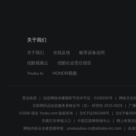
关于我们
关于我们
在线反馈
帧享设备说明
优酷视频云
优酷社会责任报告
Youku.tv
HONOR视频
营业执照
信息网络传播视听节目许可证：0108283号
网络文化经
互联网药品信息服务资格证书（京）-经营性-2015-0029
广播
©2006-现在 Youku.com 版权所有
京ICP证060288号
京ICP备060
扫黄打非举报入口
中国互联网举报中心
网上有害信
网络内容从业者违规举报：youkujubao-zx@alibaba-inc.com
未成年