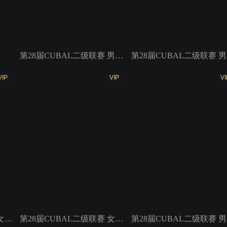
第28届CUBAL二级联赛 男子组5、6名 西电科大VS华侨大学
第2
VIP
VIP
VI
第28届CUBAL二级联赛 女子组冠亚军 西南大学VS上海交大
第28届CUBAL二级联赛 女子组3、4名 华南理工VS湘潭大学
第28