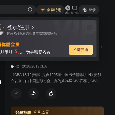
会员特惠
登录
历史
客户端
登录/注册
视频
讨论
同步多端观看记录 尊享高清观影体验
CBA 18/19赛季 季后赛1/4决
简介
立即开通
15
月每月
元，畅享精彩内容
赛第4轮 北京首钢VS深圳马
可波罗
42
2018/2019CBA
《CBA 18/19赛季》是自1995年中国男子篮球职业联赛创
立以来，由中国篮球协会主办的第24届CBA联赛，CBA球
队数量共计20支，是中国最高等级的篮球联赛。本赛季常
规赛根据上赛季最终排名分为四个组，同组进行4循环制的
比赛，不同组进行双循环制的比赛。轮次共46轮，强度为1
周3赛，比赛日周二至周日。
首月15元