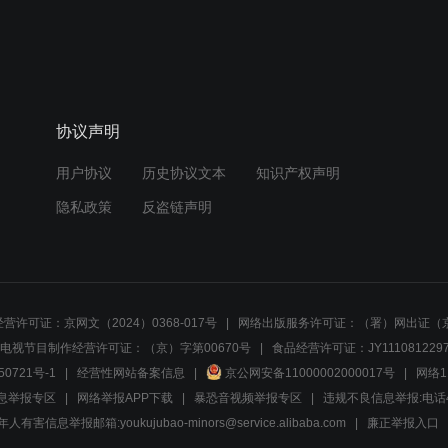
协议声明
用户协议
历史协议文本
知识产权声明
隐私政策
反盗链声明
营许可证：京网文（2024）0368-017号
网络出版服务许可证：（署）网出证（京
电视节目制作经营许可证：（京）字第00670号
食品经营许可证：JY1110812297
50721号-1
经营性网站备案信息
京公网安备11000002000017号
网络1
息举报专区
网络举报APP下载
暴恐音视频举报专区
违规不良信息举报:电话40081
人有害信息举报邮箱:youkujubao-minors@service.alibaba.com
廉正举报入口