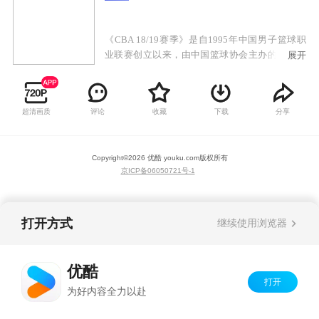
《CBA 18/19赛季》是自1995年中国男子篮球职
业联赛创立以来，由中国篮球协会主办的第24届
展开
CBA联赛，CBA球队数量共计20支，是中国最高
等级的篮球联赛。本赛季常规赛根据上赛季最终
排名分为四个组，同组进行4循环制的比赛，不同
超清画质
评论
收藏
下载
分享
组进行双循环制的比赛。轮次共46轮，强度为1周
3赛，比赛日周二至周日。
Copyright©
2026
优酷 youku.com
版权所有
京ICP备06050721号-1
打开方式
继续使用浏览器
优酷
打开
为好内容全力以赴