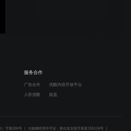
电流控制eTensil电批-意大
利FIAM.MP4
koamx Kappa350随行分歧
电缆测试的视频.mp4
进口线束加工设备Kappa
服务合作
330自动切剥线机
广告合作
优酷内容开放平台
入驻优酷
娱盘
Komax Kappa 350全自动裁
线剥皮机大横截面线缆加工
设备
）字第266号
出版物经营许可证：新出发京批字第直150118号