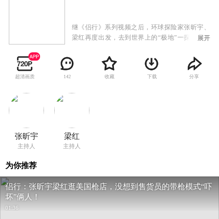
继《侣行》系列视频之后，环球探险家张昕宇、
梁红再度出发，去到世界上的“极地”一探究竟。
展开
携手东南卫视，为大家呈现一场不同寻常的探险
之旅。《地球之极·侣行》第二季中，侣行夫妇将
从最北的北冰洋，到最南的加勒比海，驾车一路
超清画质
收藏
下载
分享
142
向南穿越北美，途经加拿大、美国等国家，行程
两万公里。
张昕宇
梁红
主持人
主持人
为你推荐
侣行：张昕宇梁红逛美国枪店，没想到售货员的带枪模式“吓
坏”俩人！
01:36