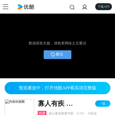
下载APP
数据获取失败，请检查网络之后重试
重试
预览播放中，打开优酷APP看高清完整版
寡人有疾 其名相思
+追
.
.
独播
病入膏肓唯爱可医
8.7分
20话全