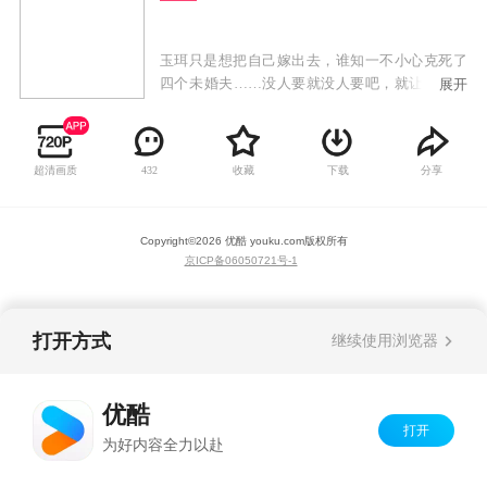
玉珥只是想把自己嫁出去，谁知一不小心克死了
四个未婚夫……没人要就没人要吧，就让她安安
展开
静静做个单身狗。可是，亲爱的皇叔呐，咱们来
商量商量，下次你想来我房，走门行吗？我给你
留门！“不行！我们是在幽会，爬窗我比较有感
超清画质
收藏
下载
分享
432
觉…”
Copyright©
2026
优酷 youku.com
版权所有
京ICP备06050721号-1
打开方式
继续使用浏览器
优酷
打开
为好内容全力以赴