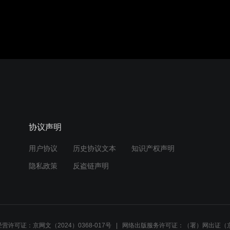
协议声明
用户协议
历史协议文本
知识产权声明
隐私政策
反盗链声明
营许可证：京网文（2024）0368-017号
网络出版服务许可证：（署）网出证（京