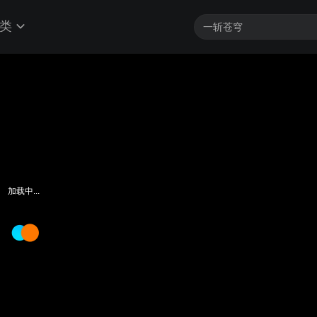
类
加载中...