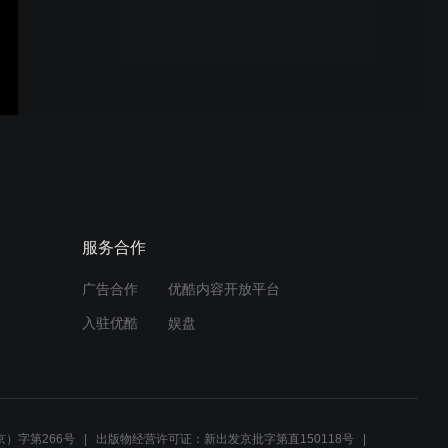
iPhone 15 Pro 宣传广告幕
后
iPhone 15 Pro 创意宣传广
告
服务合作
广告合作
优酷内容开放平台
汽车品牌宣传02
入驻优酷
娱盘
汽车品牌宣传01
）字第266号
出版物经营许可证：新出发京批字第直150118号