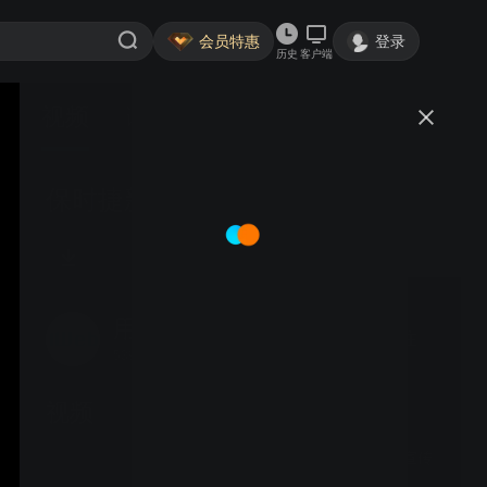
会员特惠
登录
历史
客户端
视频
讨论
保时捷新车上市 2602
用户_209644
关注
5391粉丝
视频
食品品牌电影预告恶搞宣传