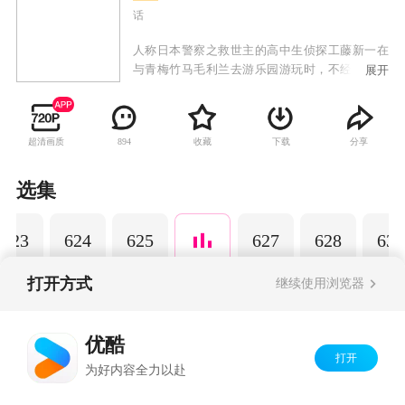
话
人称日本警察之救世主的高中生侦探工藤新一在
与青梅竹马毛利兰去游乐园游玩时，不经意中发
展开
现了行踪可疑的黑衣人。于是工藤新一尾随跟
踪，并目睹了黑衣人正在进行可疑交易。不料，
却被另一名黑衣人在背后击晕，被强行灌下一种
超清画质
收藏
下载
分享
894
名为APTX-4869的毒药，致使身体变小。为了在
不暴露真实身份并继续追踪黑衣人及其成员，情
急之下，工藤新一受到《福尔摩斯》的作者“阿瑟·
选集
柯南·道尔”和“江户川乱步”名字的启发，改名
为“江户川柯南”，并寄住在毛利兰的家中。作为
623
624
625
627
628
633
侦探，柯南实在看不下去毛利小五郎经常做的一
些“发育不良”的错误推理，便帮助毛利小五郎破
了许多案子。
打开方式
继续使用浏览器
Copyright©
2026
优酷 youku.com
版权所有
优酷
京ICP备06050721号-1
打开
为好内容全力以赴