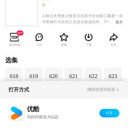
话
人称日本警察之救世主的高中生侦探工藤新一在
与青梅竹马毛利兰去游乐园游玩时，不经意中发
展开
现了行踪可疑的黑衣人。于是工藤新一尾随跟
踪，并目睹了黑衣人正在进行可疑交易。不料，
却被另一名黑衣人在背后击晕，被强行灌下一种
超清画质
收藏
下载
分享
1359
名为APTX-4869的毒药，致使身体变小。为了在
不暴露真实身份并继续追踪黑衣人及其成员，情
急之下，工藤新一受到《福尔摩斯》的作者“阿瑟·
选集
柯南·道尔”和“江户川乱步”名字的启发，改名
为“江户川柯南”，并寄住在毛利兰的家中。作为
618
619
620
621
622
623
侦探，柯南实在看不下去毛利小五郎经常做的一
些“发育不良”的错误推理，便帮助毛利小五郎破
了许多案子。
打开方式
继续使用浏览器
Copyright©
2026
优酷 youku.com
版权所有
优酷
京ICP备06050721号-1
打开
为好内容全力以赴