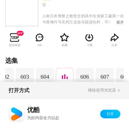
话
人称日本警察之救世主的高中生侦探工藤新一在
与青梅竹马毛利兰去游乐园游玩时，不经意中发
展开
现了行踪可疑的黑衣人。于是工藤新一尾随跟
踪，并目睹了黑衣人正在进行可疑交易。不料，
却被另一名黑衣人在背后击晕，被强行灌下一种
超清画质
收藏
下载
分享
940
名为APTX-4869的毒药，致使身体变小。为了在
不暴露真实身份并继续追踪黑衣人及其成员，情
急之下，工藤新一受到《福尔摩斯》的作者“阿瑟·
选集
柯南·道尔”和“江户川乱步”名字的启发，改名
为“江户川柯南”，并寄住在毛利兰的家中。作为
602
603
604
606
607
608
侦探，柯南实在看不下去毛利小五郎经常做的一
些“发育不良”的错误推理，便帮助毛利小五郎破
了许多案子。
打开方式
继续使用浏览器
Copyright©
2026
优酷 youku.com
版权所有
优酷
京ICP备06050721号-1
打开
为好内容全力以赴