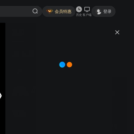
会员特惠
登录
历史
客户端
视频
讨论
康美腾企业宣传片
康美腾净水科技
关注
28粉丝
视频
威帝诗A66卡接滤芯更换视
频教程最新