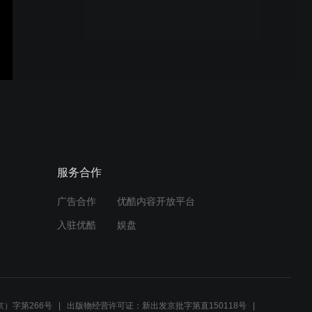
威帝诗智能净水机换滤芯视
频
康美腾新一代净水机滤芯更
换教程
服务合作
广告合作
优酷内容开放平台
净水机讲解——自来水余
入驻优酷
娱盘
氯、酸碱度测试讲解
换滤芯视频
）字第266号
出版物经营许可证：新出发京批字第直150118号