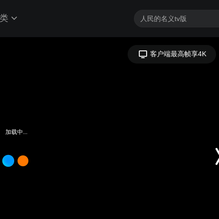
类
加载中...