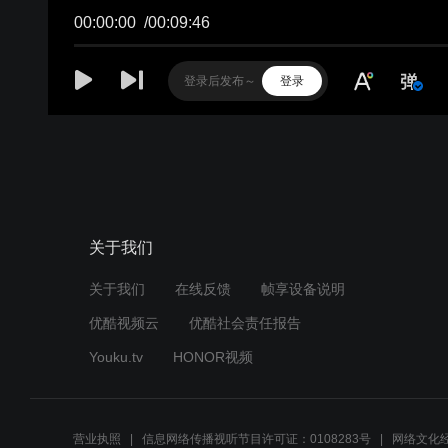
关于我们
关于我们
在线反馈
帧享设备说明
优酷视频云
优酷社会责任报告
Youku.tv
HONOR视频
营业执照
信息网络传播视听节目许可证：0108283号
网络文化经