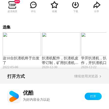
超清画质
评论
收藏
下载
分享
选集
01:40
00:44
这10台扒渣机终于出发
扒渣机配件，扒渣机皮
学开扒渣机，扒
了
带订制，矿用扒渣机生
作，开扒渣机口
2022-05-06
2020-12-30
2020-12-22
产厂家出品，轮式皮带
用扒渣机厂家专
扒渣机，履带皮带扒渣
学。
打开方式
继续使用浏览器
机专业制造。
Copyright©
2026
优酷 youku.com
版权所有
京ICP备06050721号-1
优酷
打开
为好内容全力以赴