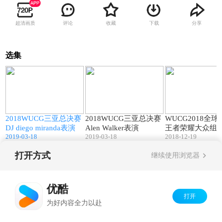
超清画质
评论
收藏
下载
分享
选集
8
45:44
59:54
赛
2018WUCG三亚总决赛
2018WUCG三亚总决赛
WUCG2018全
DJ diego miranda表演
Alen Walker表演
王者荣耀大众组 
2019-03-18
2019-03-18
2018-12-19
谷职业学院VS上
大学 bo2
打开方式
继续使用浏览器
Copyright©
2026
优酷 youku.com
版权所有
京ICP备06050721号-1
优酷
打开
为好内容全力以赴