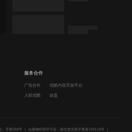
服务合作
广告合作
优酷内容开放平台
入驻优酷
娱盘
）字第266号
出版物经营许可证：新出发京批字第直150118号