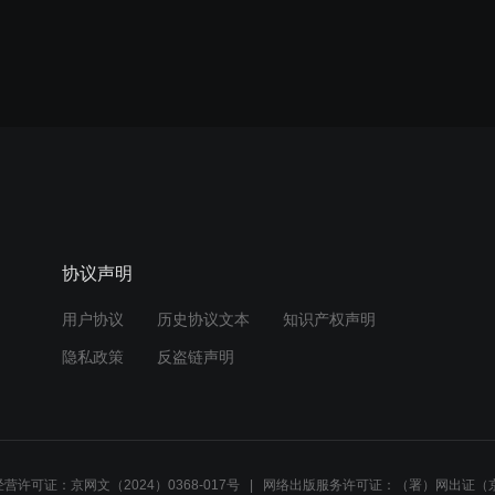
协议声明
用户协议
历史协议文本
知识产权声明
隐私政策
反盗链声明
营许可证：京网文（2024）0368-017号
网络出版服务许可证：（署）网出证（京