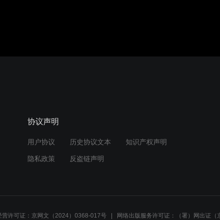
协议声明
用户协议
历史协议文本
知识产权声明
隐私政策
反盗链声明
营许可证：京网文（2024）0368-017号
网络出版服务许可证：（署）网出证（京