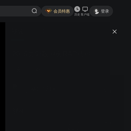
会员特惠
登录
历史
客户端
视频
讨论
2019贵阳数博会RAP动画
暴雨动画
关注
28粉丝
视频
镂空形式文化墙设计整体方
案案例