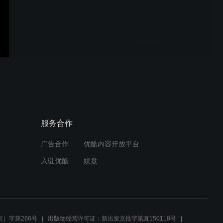
2019贵阳数博会RAP动画
贵阳地铁动画
服务合作
广告合作
优酷内容开放平台
宪法你我他
入驻优酷
娱盘
暴雨动画2018创意宣传动画
）字第266号
出版物经营许可证：新出发京批字第直150118号