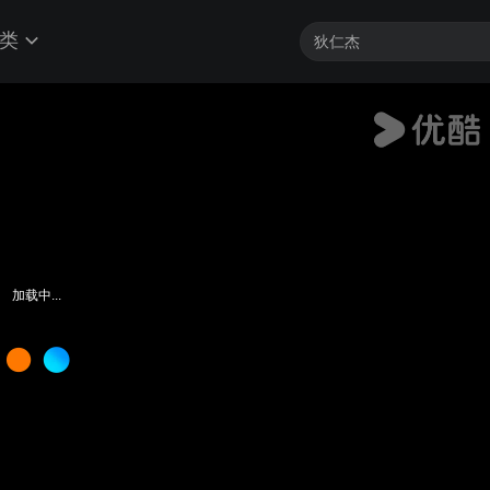
类
加载中...