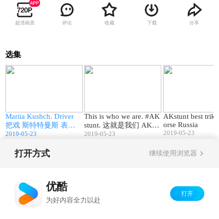
超清画质
评论
收藏
下载
分享
选集
5
01:02
01:10
w
Mariia Kushch. Driver
This is who we are. #AK
AKstunt best triks
orse Russia
表
把戏 斯特特曼斯 表演
stunt. 这就是我们 AKstu
2019-05-23
2019-05-23
2019-05-23
欧洲 俄罗斯 最好的特
nt乌克兰特技表演队。
技 女孩特技车手。
打开方式
继续使用浏览器
Copyright©
2026
优酷 youku.com
版权所有
京ICP备06050721号-1
优酷
打开
为好内容全力以赴