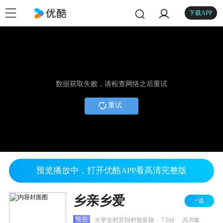
下载APP
数据获取失败，请检查网络之后重试
重试
预览播放中，打开优酷APP看高清完整版
乡亲乡爱
+追
.
.
预告
大学生村官回村致富路
7.6分
共39集