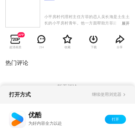
小平房村代理村主任方菲的恋人吴长海是土生土
长的小平房村青年。他一方面帮助方菲建大棚，
展开
一方面也要引入高端牛养殖技术。宋敏要女儿回
城发展。庄兴源对宋敏一见钟情； 燕华从小便爱
慕长海，而钱明又苦恋着燕华。 大学初恋欧阳前
超清画质
收藏
下载
分享
214
来投资，要和方菲破镜重圆。学成归来的博士桃
丽丝也对长海发起爱的攻势。 方菲和长海在历经
风风雨雨之后，终于将小平房村这走上了科技致
热门评论
富的道路，而他们的感情也迎来了新篇章。
暂无评论
打开方式
继续使用浏览器
Copyright©
2026
优酷 youku.com
版权所有
优酷
京ICP备06050721号-1
打开
为好内容全力以赴