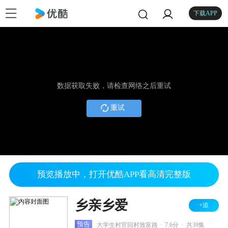
下载APP
数据获取失败，请检查网络之后重试
重试
预览播放中，打开优酷APP看高清完整版
乡亲乡爱
+追
.
.
预告
大学生村官回村致富路
7.6分
共39集