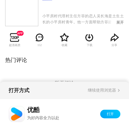
小平房村代理村主任方菲的恋人吴长海是土生土
长的小平房村青年。他一方面帮助方菲建大棚，
展开
一方面也要引入高端牛养殖技术。宋敏要女儿回
城发展。庄兴源对宋敏一见钟情； 燕华从小便爱
慕长海，而钱明又苦恋着燕华。 大学初恋欧阳前
超清画质
收藏
下载
分享
152
来投资，要和方菲破镜重圆。学成归来的博士桃
丽丝也对长海发起爱的攻势。 方菲和长海在历经
风风雨雨之后，终于将小平房村这走上了科技致
热门评论
富的道路，而他们的感情也迎来了新篇章。
暂无评论
打开方式
继续使用浏览器
Copyright©
2026
优酷 youku.com
版权所有
优酷
京ICP备06050721号-1
打开
为好内容全力以赴