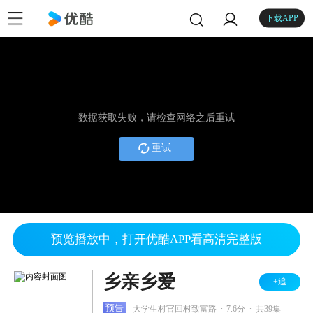
下载APP
数据获取失败，请检查网络之后重试
重试
预览播放中，打开优酷APP看高清完整版
乡亲乡爱
+追
.
.
预告
大学生村官回村致富路
7.6分
共39集