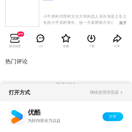
小平房村代理村主任方菲的恋人吴长海是土生土
长的小平房村青年。他一方面帮助方菲建大棚，
展开
一方面也要引入高端牛养殖技术。宋敏要女儿回
城发展。庄兴源对宋敏一见钟情； 燕华从小便爱
慕长海，而钱明又苦恋着燕华。 大学初恋欧阳前
超清画质
收藏
下载
分享
134
来投资，要和方菲破镜重圆。学成归来的博士桃
丽丝也对长海发起爱的攻势。 方菲和长海在历经
风风雨雨之后，终于将小平房村这走上了科技致
热门评论
富的道路，而他们的感情也迎来了新篇章。
暂无评论
打开方式
继续使用浏览器
Copyright©
2026
优酷 youku.com
版权所有
优酷
京ICP备06050721号-1
打开
为好内容全力以赴