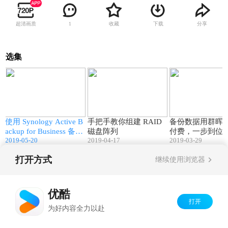
超清画质
收藏
下载
分享
1
选集
0
03:57
05:49
使用 Synology Active B
手把手教你组建 RAID
备份数据用群晖
ackup for Business 备份
磁盘阵列
付费，一步到位
2019-05-20
2019-04-17
2019-03-29
和还原 VMware 虚拟机
打开方式
继续使用浏览器
Copyright©
2026
优酷 youku.com
版权所有
京ICP备06050721号-1
优酷
打开
为好内容全力以赴