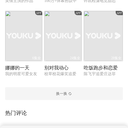
吴倩主演的作品
100万+弹幕热议中
许凯程潇电竞甜恋
APP
APP
APP
6集全
24集全
28集全
娜娜的一天
别对我动心
吃饭跑步和恋爱
我的明星可爱女友
校草校花爆笑追爱
陈飞宇追爱庄达菲
换一换
热门评论