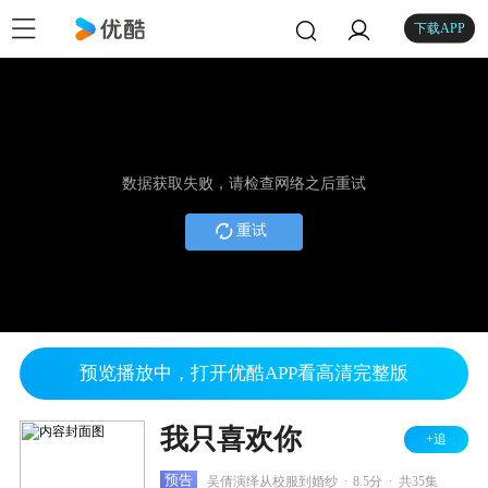
下载APP
数据获取失败，请检查网络之后重试
重试
预览播放中，打开优酷APP看高清完整版
我只喜欢你
+追
.
.
预告
吴倩演绎从校服到婚纱
8.5分
共35集