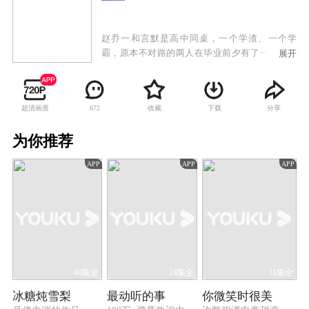
赵乔一和言默是高中同桌，一个学渣、一个学
霸，原本不对路的两人在毕业前夕有了一个留学
展开
之约。可这个约定，却因为乔一家庭变故而没能
实现，毕业后两人就断了联系。四年后的首次同
学会，让两人再次见面，接连不断的阴差阳错，
超清画质
收藏
下载
分享
672
赵乔一终于认清了自己的情感，鼓起勇气，决定
去言默工作的城市，追求自己的幸福，却意外发
为你推荐
现言默身边早已有了其他人。学习工作无人能敌
的学霸言默，不善于表达自己的感情，他为赵乔
APP
APP
APP
一默默做的那些事，只有他自己知道。在朋友们
的帮助下，经历过无数困难和挫折，两人终于排
除了所有横亘在彼此之间的障碍，走到了一起，
实现了最初的那个约定，从校服走到婚纱。婚后
的两人回顾曾经的种种，才发现，原来最后的那
个人在最开始就已经出现，原来陪伴才是最长情
的告白。
40集全
24集全
31集全
冰糖炖雪梨
最动听的事
你微笑时很美