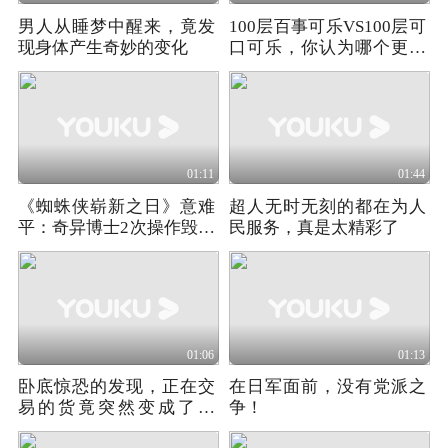
男人从睡梦中醒来，竟发
100层百事可乐VS100层可
现身体产生奇妙的变化
口可乐，你认为哪个更加
坚固
01:11
01:44
《蜘蛛侠崭新之日》意难
超人无时无刻的都在为人
平：奇异博士2次操作毁掉
民服务，真是太精彩了
小蜘蛛的一生！
01:06
01:13
卧底惊恐的发现，正在交
在日军面前，没有党派之
易的货竟突然变成了雪
争！
茄！