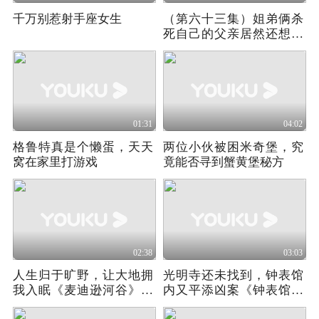
千万别惹射手座女生
（第六十三集）姐弟俩杀
死自己的父亲居然还想嫁
祸给女孩
01:31
04:02
格鲁特真是个懒蛋，天天
两位小伙被困米奇堡，究
窝在家里打游戏
竟能否寻到蟹黄堡秘方
02:38
03:03
人生归于旷野，让大地拥
光明寺还未找到，钟表馆
我入眠《麦迪逊河谷》第
内又平添凶案《钟表馆事
一季02
件》02