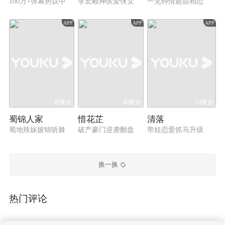
100万+弹幕热议中
李宏毅神医爱侠女
一见钟情超甜相恋
APP
APP
APP
40集全
40集全
24集全
蜀锦人家
惜花芷
清落
蜀地辣妹披锦斩棘
破产豪门逆袭翻盘
带娃恋爱抓马升级
换一换
热门评论