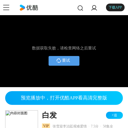
下载APP
数据获取失败，请检查网络之后重试
重试
预览播放中，打开优酷APP看高清完整版
白发
+追
.
.
VIP
张雪迎李治廷艰难爱情
7.5分
58集全