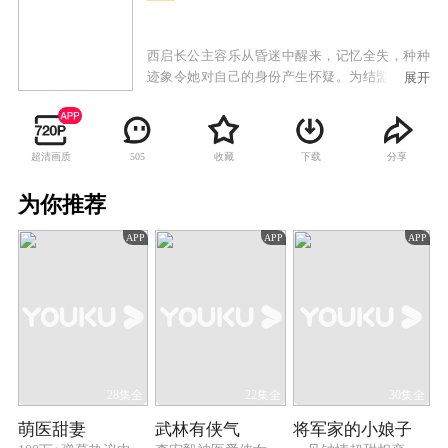
西启长公主容乐从昏迷中醒来，记忆全失，种种
迹象令她对自己的身份产生怀疑。为结盟北临，
展开
容乐奉命嫁给北临王子无忧，却被无忧拒婚。容
乐化名茶楼掌柜漫夭，秘密寻找秦家遗落的治世
奇书，和无忧不打不相识。不知其真实身份的无
超清画质
收藏
下载
分享
505
忧对漫夭心生爱慕。当找到奇书之时，王兄容齐
却要容乐嫁给北临大将军傅筹。容乐与傅筹达成
为你推荐
假结婚协议，无忧此时发现漫夭就是容乐。痛苦
中决心掌握自己命运的漫夭，却发现傅筹原来是
APP
APP
APP
无忧的亲兄弟，而她自己则是秦家遗于世的女儿
秦漫。容乐他们意识到，身处乱世，他们连自己
和亲人的幸福也护佑不了。最终容乐、无忧和傅
筹跳出小我，放下恩怨，在容齐的舍身相助下，
粉碎奸佞的阴谋，安定了朝局，他们也各自走向
新的人生。
28集全
22集全
30集全
萌医甜妻
武林有侠气
将军家的小娘子