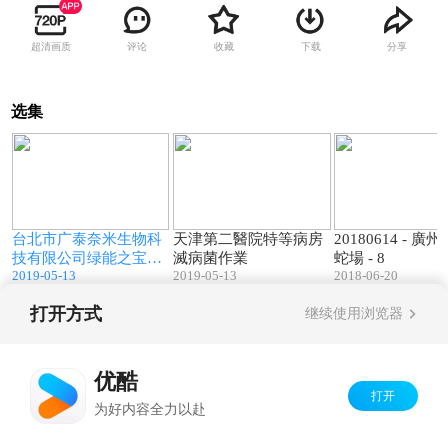
超清画质
评论
收藏
下载
分享
选集
6
04:35
02:26
寶
台北市广泰奈米生物科
天津第二醫院特等病房
20180614 - 
3
技有限公司绿能之宝系
滅病菌作業
蛇場 - 8
2019-05-13
2019-05-13
2018-06-20
列(NNTD) - 简介与导入
打开方式
继续使用浏览器
Copyright©
2026
优酷 youku.com
版权所有
京ICP备06050721号-1
优酷
打开
为好内容全力以赴