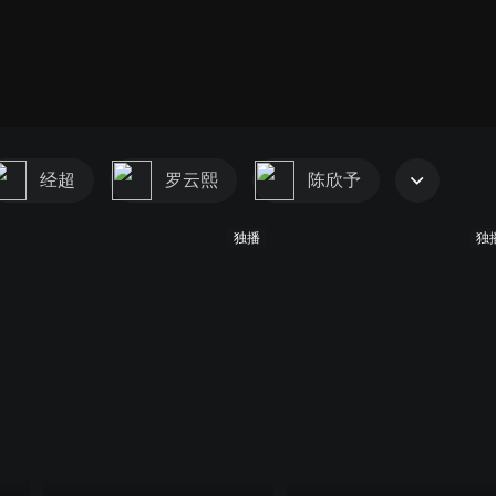
经超
罗云熙
陈欣予
独播
独