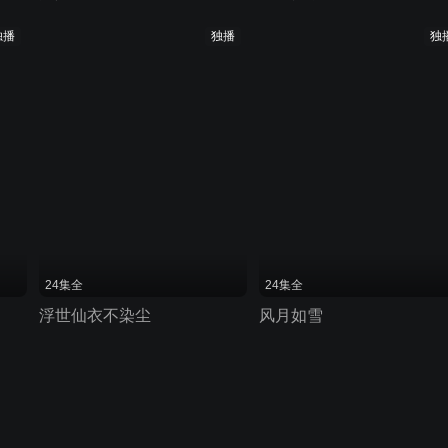
独播
独播
独
24集全
24集全
浮世仙衣不染尘
风月如雪