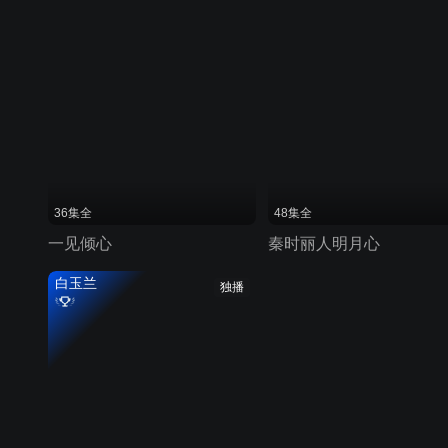
36集全
48集全
一见倾心
秦时丽人明月心
白玉兰
独播