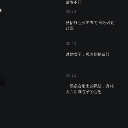
后悔不已
播
08:40
秋怡疑心公主去向 容乐及时
赶回
00:40
逃婚女子，私奔剧情反转
01:12
一场误会引出的风波，真相
大白后满院子的心思
01:04
容齐决心前往宸国，亲手救
治中毒的妹子