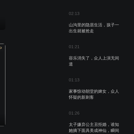
02:13
山沟里的隐居生活，孩子一
出生就被抢走
01:21
P
容乐消失了，众人上演无间
道
01:13
家事惊动朝堂的婢女，众人
怀疑的新刺客
01:26
太子嫌弃公主丑拒婚，谁知
她摘下面具美成神仙，瞬间