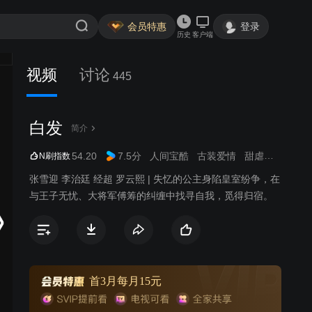
会员特惠
登录
历史
客户端
视频
讨论
445
白发
简介
54.20
7.5分
人间宝酷
古装爱情
甜虐爱情
N刷指数
张雪迎 李治廷 经超 罗云熙 | 失忆的公主身陷皇室纷争，在
与王子无忧、大将军傅筹的纠缠中找寻自我，觅得归宿。
首3月每月15元