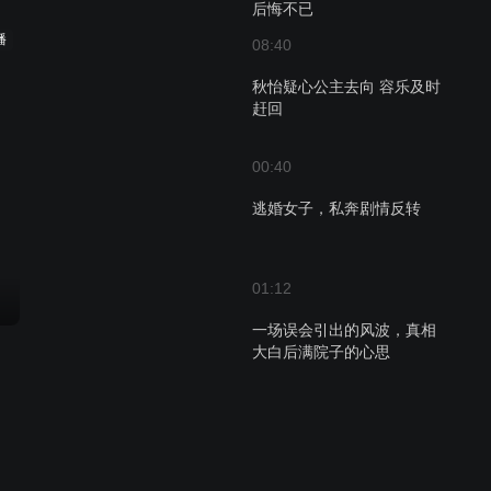
后悔不已
播
08:40
秋怡疑心公主去向 容乐及时
赶回
00:40
逃婚女子，私奔剧情反转
01:12
一场误会引出的风波，真相
大白后满院子的心思
01:04
容齐决心前往宸国，亲手救
治中毒的妹子