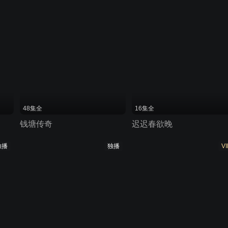
48集全
16集全
钱塘传奇
迟迟春欲晚
独播
独播
VI