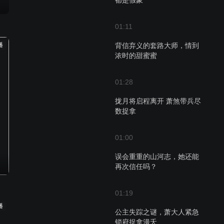
都是假象
01:11
播
背信弃义的套路大师，情到
浓时的甜蜜蜜
01:28
拢月将启程离开 萧煞带兵尽
数捉拿
01:00
误会重重的山河志，她还能
再次信任吗？
01:19
播
公主失踪之谜，萧大人紧急
锁府捉拿漫夭