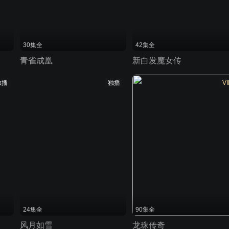
30集全
42集全
青雀成凰
新白发魔女传
独播
独播
VI
24集全
90集全
风月如雪
龙珠传奇