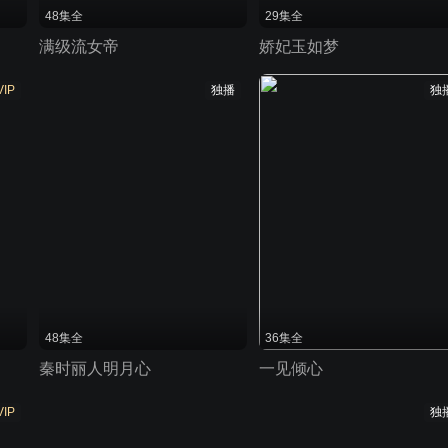
48集全
29集全
满级流女帝
娇妃玉如梦
VIP
独播
独
48集全
36集全
秦时丽人明月心
一见倾心
VIP
独