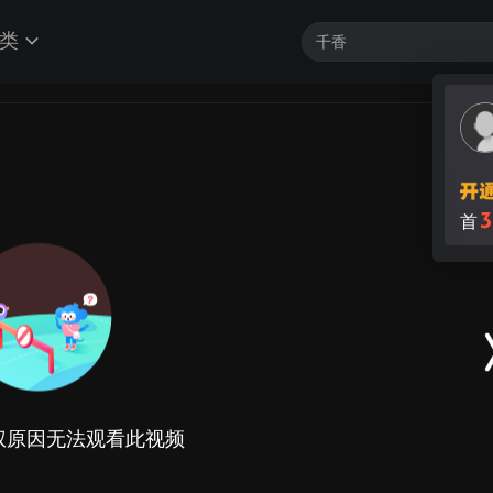
类
3
首
权原因无法观看此视频