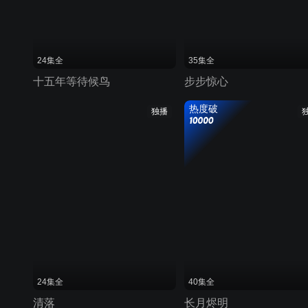
24集全
35集全
十五年等待候鸟
步步惊心
热度破
独播
24集全
40集全
清落
长月烬明