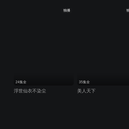
独播
24集全
35集全
浮世仙衣不染尘
美人天下