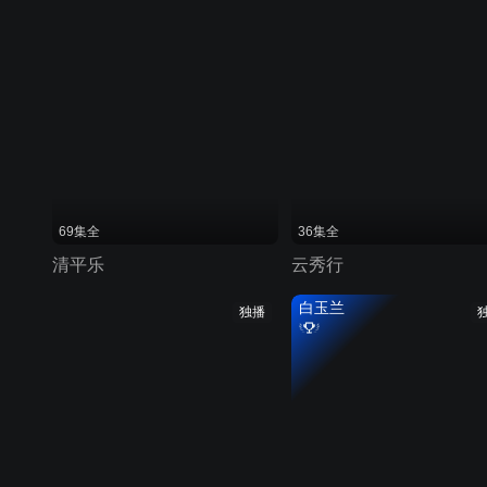
69集全
36集全
清平乐
云秀行
白玉兰
独播