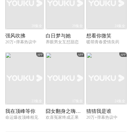
28集全
29集全
24集全
强风吹拂
白日梦与她
想看你微笑
20万+弹幕热议中
养眼男女互怼甜恋
暖萌青春爱情良药
APP
APP
APP
23集全
17集全
24集全
我在顶峰等你
囧女翻身之嗨如花 第二季
猜猜我是谁
命运爆改顶峰相见
欢喜冤家终成正果
20万+弹幕热议中