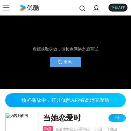
下载APP
数据获取失败，请检查网络之后重试
重试
预览播放中，打开优酷APP看高清完整版
当她恋爱时
+追
.
.
独播
百变少女恋上不羁阔少
7.5分
30集全