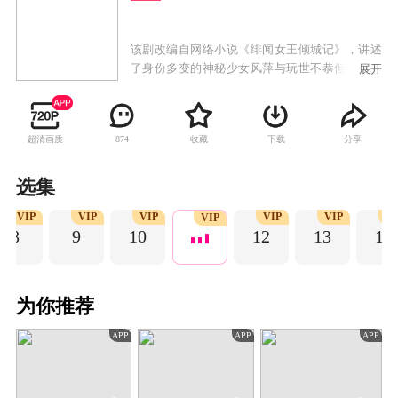
该剧改编自网络小说《绯闻女王倾城记》，讲述
了身份多变的神秘少女风萍与玩世不恭但内心善
展开
良的阔少唐迦南之间甜蜜治愈的爱情故事。
超清画质
收藏
下载
分享
874
选集
VIP
VIP
VIP
VIP
VIP
V
VIP
8
9
10
12
13
14
为你推荐
APP
APP
APP