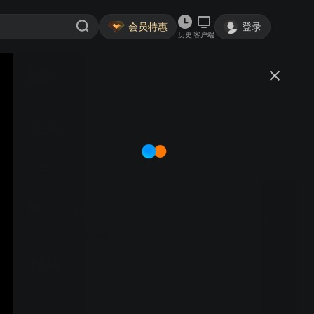
会员特惠
登录
历史
客户端
视频
讨论
朱军
优酷用户1637913615369948
关注
11粉丝
视频
赵林来郑州万通巡讲