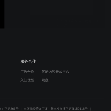
郑州万通客座教授阚有波来
校讲课
技术总监朱仁凯来校授课
服务合作
广告合作
优酷内容开放平台
创业学子马飞.mpg
入驻优酷
娱盘
就业学子徐力
）字第266号
出版物经营许可证：新出发京批字第直150118号