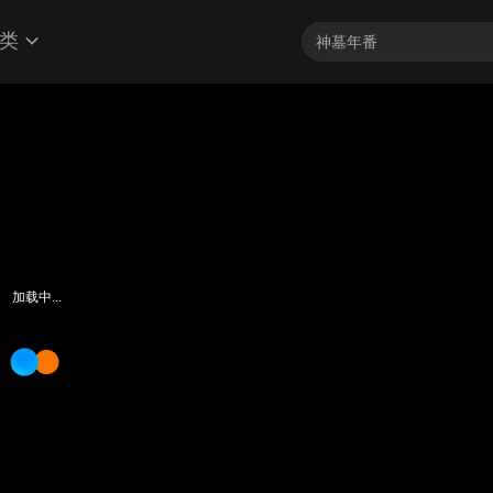
类
加载中...