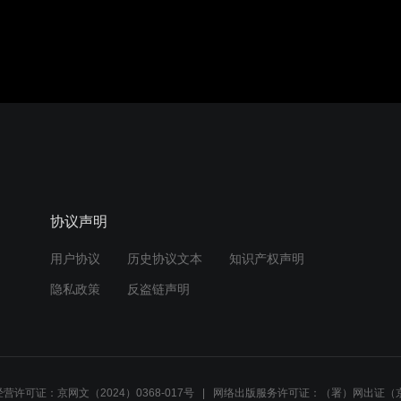
协议声明
用户协议
历史协议文本
知识产权声明
隐私政策
反盗链声明
营许可证：京网文（2024）0368-017号
网络出版服务许可证：（署）网出证（京