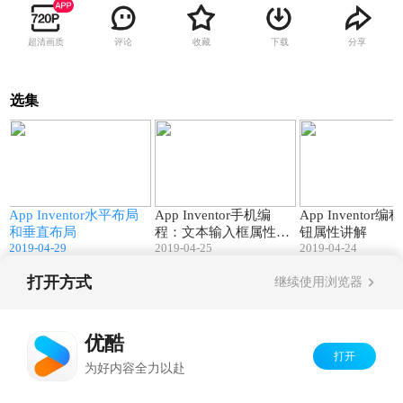
超清画质
评论
收藏
下载
分享
选集
0
25:05
08:34
App Inventor水平布局
App Inventor手机编
App Inventor
和垂直布局
程：文本输入框属性讲
钮属性讲解
2019-04-29
2019-04-25
2019-04-24
解
打开方式
继续使用浏览器
Copyright©
2026
优酷 youku.com
版权所有
京ICP备06050721号-1
优酷
打开
为好内容全力以赴