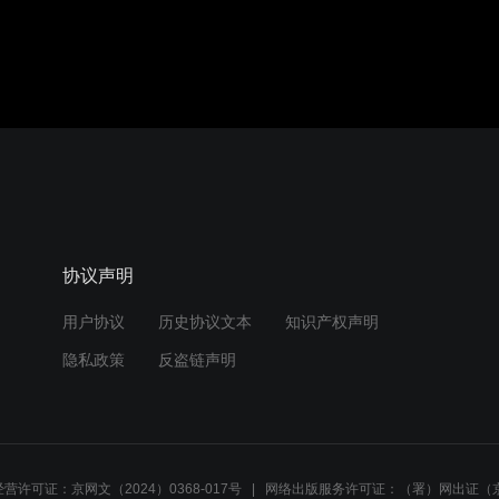
协议声明
用户协议
历史协议文本
知识产权声明
隐私政策
反盗链声明
营许可证：京网文（2024）0368-017号
网络出版服务许可证：（署）网出证（京