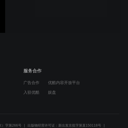
锁灵谷单妖赛教程
云端免费天数兑换教程
服务合作
广告合作
优酷内容开放平台
卡布云端-自定义方案最新教
入驻优酷
娱盘
程
云端也来抓【星草】及野怪
了
）字第266号
出版物经营许可证：新出发京批字第直150118号