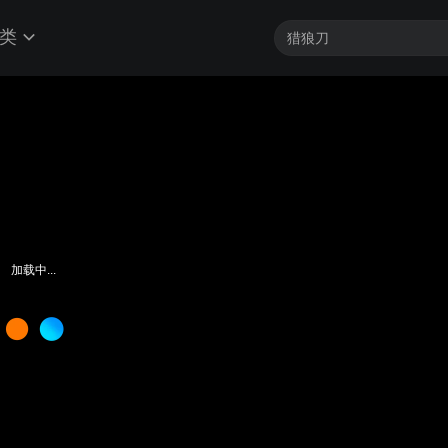
类
加载中...