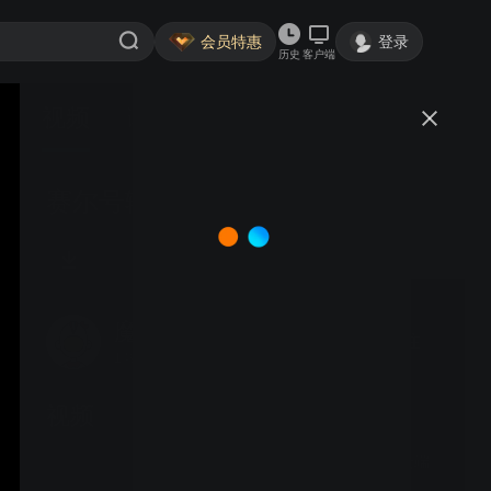
会员特惠
登录
历史
客户端
视频
讨论
赛尔号辅助刷龙币
魔鬼-杰夫
关注
149粉丝
视频
造梦西游4电脑版本的云端
日常