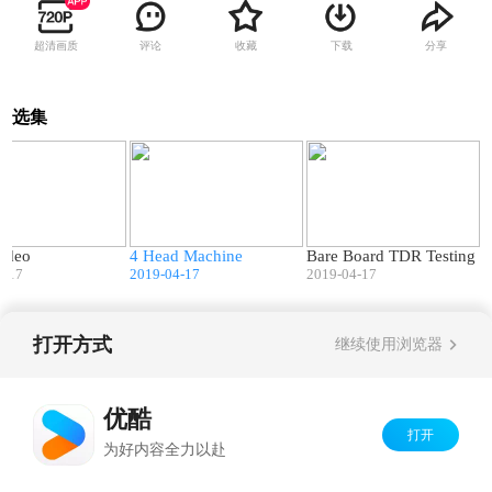
超清画质
评论
收藏
下载
分享
选集
03:23
02:47
01:05
ideo
4 Head Machine
Bare Board TDR Testing
4-17
2019-04-17
2019-04-17
打开方式
继续使用浏览器
Copyright©
2026
优酷 youku.com
版权所有
京ICP备06050721号-1
优酷
打开
为好内容全力以赴