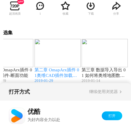
超清画质
收藏
下载
分享
1
选集
04:51
09:39
09:03
OmapArx插件 0
第二章 OmapArx插件 0
第三章 数据导入导出 0
AD插件-断面功能
1奥维CAD插件加载与
1 如何将奥维地图数据
1-29
2019-01-29
2019-01-14
功能应用详解
导出成图片
打开方式
继续使用浏览器
Copyright©
2026
优酷 youku.com
版权所有
京ICP备06050721号-1
优酷
打开
为好内容全力以赴