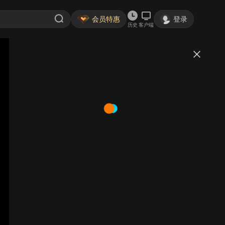
会员特惠
登录
历史
客户端
视频
讨论
瑞典贝尔曼个人辅听器-Maxi（标
准版）-在线操作视频（SICN）
瑞典贝尔曼
关注
8粉丝
视频