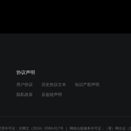
协议声明
用户协议
历史协议文本
知识产权声明
隐私政策
反盗链声明
营许可证：京网文（2024）0368-017号
网络出版服务许可证：（署）网出证（京