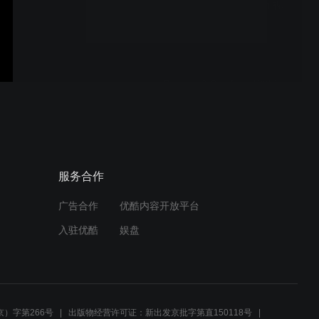
Care-居家提醒系统-操作视
频
Belman & Symfon - Käthie
和 Rudolf的故事
Bellman Symfon - Rune
服务合作
Liedstrom的故事 _chinese
广告合作
优酷内容开放平台
入驻优酷
娱盘
Domino操作視頻
）字第266号
出版物经营许可证：新出发京批字第直150118号