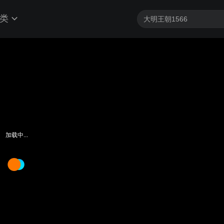
类
加载中...