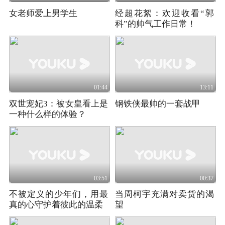
女老师爱上男学生
经超花絮：欢迎收看“郭
科”的帅气工作日常！
01:44
13:11
双世宠妃3：被女皇看上是
钢铁侠最帅的一套战甲
一种什么样的体验？
03:51
00:37
不被定义的少年们，用最
当周柯宇充满对卖货的渴
真的心守护着彼此的温柔
望