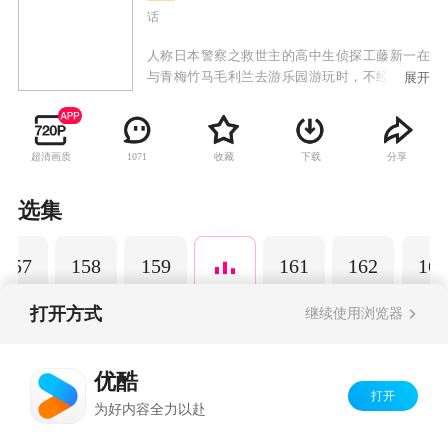
话
人称日本警察之救世主的高中生侦探工藤新一在
与青梅竹马毛利兰去游乐园游玩时，不经意中发
展开
现了行踪可疑的黑衣人。于是工藤新一尾随跟
踪，并目睹了黑衣人正在进行可疑交易。不料，
却被另一名黑衣人在背后击晕，被强行灌下一种
超清画质
收藏
下载
分享
1071
名为APTX-4869的毒药，致使身体变小。为了在
不暴露真实身份并继续追踪黑衣人及其成员，情
急之下，工藤新一受到《福尔摩斯》的作者“阿瑟·
选集
柯南·道尔”和“江户川乱步”名字的启发，改名
为“江户川柯南”，并寄住在毛利兰的家中。作为
157
158
159
161
162
165
侦探，柯南实在看不下去毛利小五郎经常做的一
些“发育不良”的错误推理，便帮助毛利小五郎破
了许多案子。
打开方式
继续使用浏览器
Copyright©
2026
优酷 youku.com
版权所有
优酷
京ICP备06050721号-1
打开
为好内容全力以赴