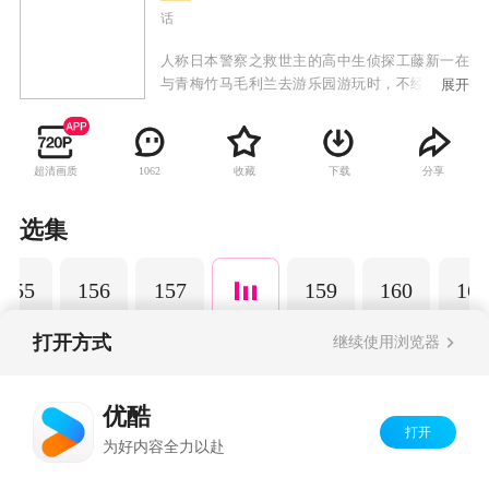
话
人称日本警察之救世主的高中生侦探工藤新一在
与青梅竹马毛利兰去游乐园游玩时，不经意中发
展开
现了行踪可疑的黑衣人。于是工藤新一尾随跟
踪，并目睹了黑衣人正在进行可疑交易。不料，
却被另一名黑衣人在背后击晕，被强行灌下一种
超清画质
收藏
下载
分享
1062
名为APTX-4869的毒药，致使身体变小。为了在
不暴露真实身份并继续追踪黑衣人及其成员，情
急之下，工藤新一受到《福尔摩斯》的作者“阿瑟·
选集
柯南·道尔”和“江户川乱步”名字的启发，改名
为“江户川柯南”，并寄住在毛利兰的家中。作为
155
156
157
159
160
161
侦探，柯南实在看不下去毛利小五郎经常做的一
些“发育不良”的错误推理，便帮助毛利小五郎破
了许多案子。
打开方式
继续使用浏览器
Copyright©
2026
优酷 youku.com
版权所有
优酷
京ICP备06050721号-1
打开
为好内容全力以赴