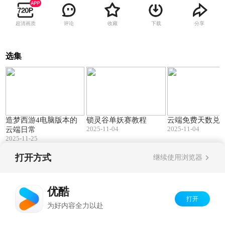
超清画质
评论
收藏
下载
分享
选集
01:04
01:30
造梦西游4电脑版本的
锁灵谷单妖赛教程
云端免费天数兑
2025-11-04
2025-11-04
云端日常
2025-11-25
打开方式
继续使用浏览器
Copyright©
2026
优酷 youku.com
版权所有
京ICP备06050721号-1
优酷
打开
为好内容全力以赴