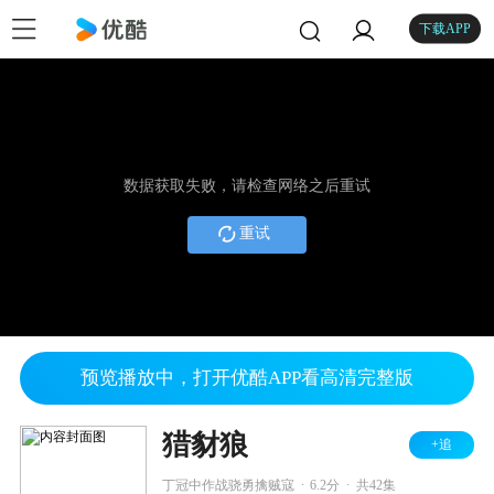
下载APP
数据获取失败，请检查网络之后重试
重试
预览播放中，打开优酷APP看高清完整版
猎豺狼
+追
.
.
丁冠中作战骁勇擒贼寇
6.2分
共42集