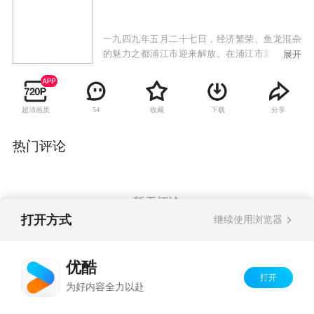
一九四九年五月二十七日，经济繁荣、鱼龙混杂
的魅力之都浦江市迎来解放。在浦江市新政府的
展开
号召和带领下，全城人民上下齐心投入新中国的
建设，社会局势焕然一新。然而国民党反动派不
甘心失败和灭亡，国民党保密局启动了豺狼行
超清画质
收藏
下载
分享
54
动，命令代号为豺和狼的特务秘密潜入浦江，暗
中破坏社会秩序，伺机展开针对新政权的阴谋活
动。我华东军管会管制的浦江公安局刑侦处副处
热门评论
长郭剑亮临危受命，顶替落网特务打入敌营，调
查豺狼计划的幕后主使和行动方案。以郭剑亮为
首的我党工作人员奋不顾身地与敌特周旋，最终
成功猎豺捕狼，制止了豺狼计划，捍卫了我人民
暂无评论
解放军三大战役后的胜利成果，为中华人民共和
打开方式
继续使用浏览器
国的诞生做出了贡献。
Copyright©
2026
优酷 youku.com
版权所有
优酷
京ICP备06050721号-1
打开
为好内容全力以赴