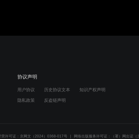
协议声明
用户协议
历史协议文本
知识产权声明
隐私政策
反盗链声明
营许可证：京网文（2024）0368-017号
网络出版服务许可证：（署）网出证（京