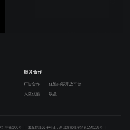
朱宝光京剧数板《众志成城
克时艰》
京剧数板《众志成城克时
艰》
京剧《决战决胜定成功》
服务合作
广告合作
优酷内容开放平台
入驻优酷
娱盘
京剧《决战决胜定成功》
）字第266号
出版物经营许可证：新出发京批字第直150118号