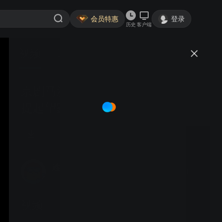
会员特惠
登录
历史
客户端
视频
讨论
京剧马派唱段《苏武牧羊》-“贤弟
提起望家乡”
蓬v尼赫迈亚
关注
4粉丝
视频