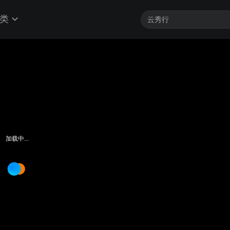
类
加载中...