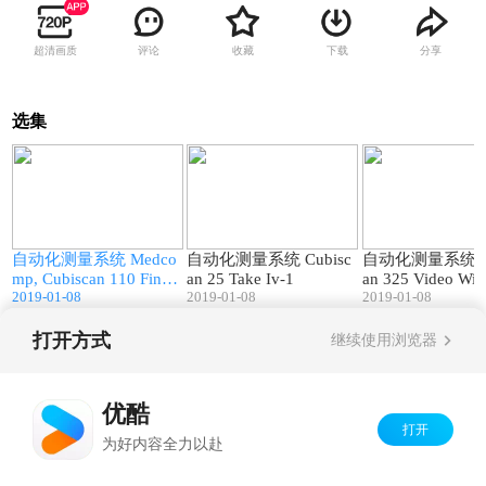
超清画质
评论
收藏
下载
分享
选集
0
01:32
02:51
自动化测量系统 Medco
自动化测量系统 Cubisc
自动化测量系统 Cu
mp, Cubiscan 110 Final-
an 25 Take Iv-1
an 325 Video Wi
1
2019-01-08
2019-01-08
pression Plate-1
2019-01-08
打开方式
继续使用浏览器
Copyright©
2026
优酷 youku.com
版权所有
京ICP备06050721号-1
优酷
打开
为好内容全力以赴