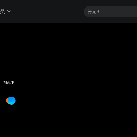
类
加载中...