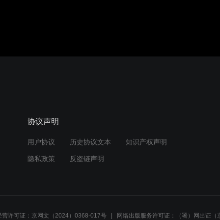
协议声明
用户协议
历史协议文本
知识产权声明
隐私政策
反盗链声明
营许可证：京网文（2024）0368-017号
网络出版服务许可证：（署）网出证（京