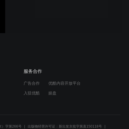
[MAKESTAR]Lovelyz写真集
_6_闹铃试听
[MAKESTAR]DONGKIZ_9_
大扫除神舞
[MAKESTAR]容主专辑发行
服务合作
纪念项目问候
广告合作
优酷内容开放平台
入驻优酷
娱盘
[Makestar]GeeGu_05_撒娇
视频_YEORI
）字第266号
出版物经营许可证：新出发京批字第直150118号