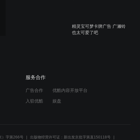
精灵宝可梦卡牌广告 广濑铃
也太可爱了吧
暖心广告你和你的父亲多久
没有做一件事了？
服务合作
广告合作
优酷内容开放平台
《復仇者聯盟4》正式预告
入驻优酷
娱盘
你会去电影院看吗？
泰国广告脑洞还是这么大
）字第266号
出版物经营许可证：新出发京批字第直150118号