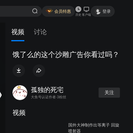
会员特惠
登录
历史
客户端
视频
讨论
饿了么的这个沙雕广告你看过吗？
孤独的死宅
关注
大鱼号认证作者·3粉丝
视频
国外大神制作出等离子 回旋
喷射器