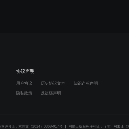
协议声明
用户协议
历史协议文本
知识产权声明
隐私政策
反盗链声明
营许可证：京网文（2024）0368-017号
网络出版服务许可证：（署）网出证（京