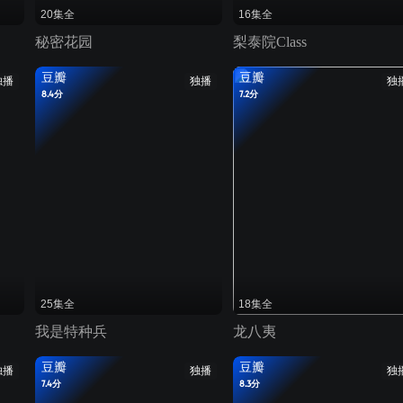
20集全
16集全
秘密花园
梨泰院Class
豆瓣
豆瓣
独播
独播
独
8.4分
7.2分
25集全
18集全
我是特种兵
龙八夷
豆瓣
豆瓣
独播
独播
独
7.4分
8.3分