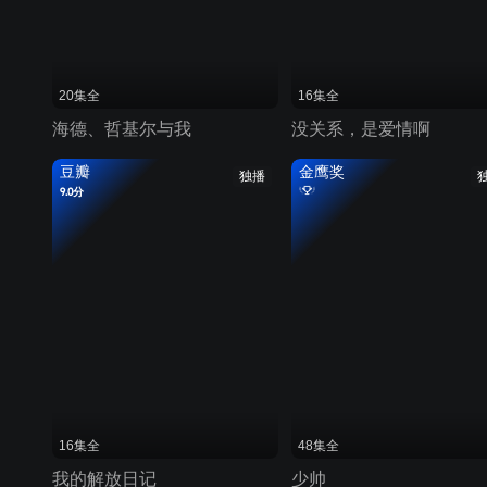
20集全
16集全
海德、哲基尔与我
没关系，是爱情啊
豆瓣
金鹰奖
独播
9.0分
16集全
48集全
我的解放日记
少帅