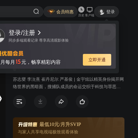
会员特惠
登录
历史
客户端
登录/注册
视频
讨论
2161
同步多端观看记录 尊享高清观影体验
幽灵
简介
立即开通
15
月每月
元，畅享精彩内容
439
8.9分
8.5分
警匪
悬疑
苏志燮 李沇熹 崔丹尼尔 严基俊 | 金宇炫以精英身份揭开网
络世界的黑暗面，搜捕队成员的命运交织于科技与罪恶之
间。
最低10元/月升SVIP
与家人共享电视端极致观看体验