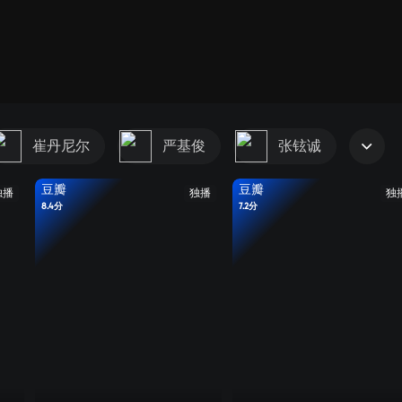
崔丹尼尔
严基俊
张铉诚
豆瓣
豆瓣
独播
独播
独
8.4分
7.2分