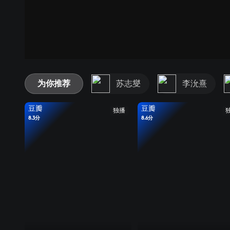
为你推荐
苏志燮
李沇熹
豆瓣
豆瓣
独播
8.3分
8.6分