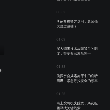
00:52
李宗贤被警方盘问，真凶强
大逃过追捕？
01:09
深入调查技术故障背后的阴
谋，誓要揪出幕后黑手
01:33
播
侦探密会揭露舞厅中的窃听
阴谋，紧急寻找安全的频率
01:25
南上烷司机失踪案，亲友组
团寻找关键线索