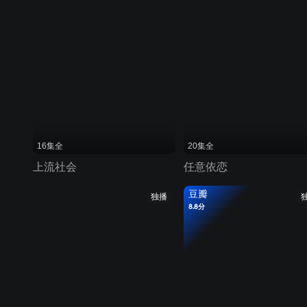
16集全
20集全
上流社会
任意依恋
豆瓣
独播
8.8分