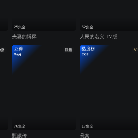
25集全
52集全
夫妻的博弈
人民的名义 TV版
豆瓣
热度榜
独播
独播
VI
9.4分
TOP
76集全
17集全
甄嬛传
悬案