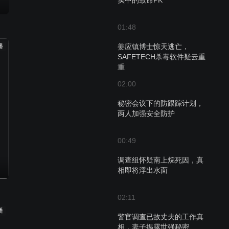
实中的致命PK
01:48
播
姜应镇博士惊天逃亡，
SAFETECH杀毒软件疑云重
重
02:00
秘密会议下的防跟踪计划，
两人加强安全防护
00:49
调查组怀疑南上烷死因，真
相即将浮出水面
02:11
播
警官调查已故丈夫的工作真
相，妻子揭露世强秘密