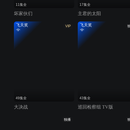
11集全
17集全
坏家伙们
主君的太阳
飞天奖
飞天奖
VIP
49集全
43集全
大决战
巡回检察组 TV版
独播