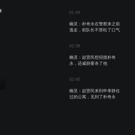
播
01:49
幽灵：朴奇永在警察来之前
逃走，权队长不禁松了口气
02:38
幽灵：赵贤民想招揽朴奇
永，还威胁要杀了他
02:45
幽灵：赵贤民来到申孝静住
过的公寓，见到了朴奇永
02:44
幽灵：不法记录单传到网络
及媒体上，引起极大关注