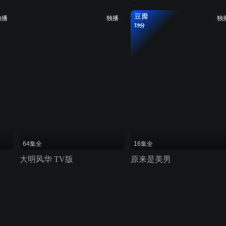
豆瓣
独播
独播
独
7.9分
64集全
16集全
大明风华 TV版
原来是美男