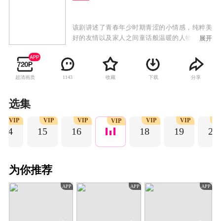
该剧讲述了青春年少时期青涩的小情感，纯粹美
好的友情以及家人之间童话般温暖的人物关系，
展开
一代人与青春有关的日子，他们为梦想披荆斩
棘，在不断追梦的过程中经历成长，收获爱情、
友情的治愈故事。
超清画质
收藏
下载
分享
1143
选集
VIP
VIP
VIP
VIP
VIP
V
VIP
14
15
16
18
19
20
为你推荐
APP
APP
APP