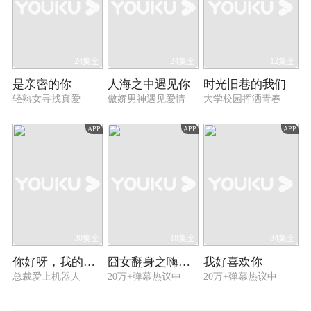
24集全
24集全
12集全
是亲密的你
人海之中遇见你
时光旧巷的我们
轻熟女寻找真爱
傲娇男神遇见爱情
大学校园挥洒青春
APP
APP
APP
30集全
18集全
34集全
你好呀，我的橘子恋人
囧女翻身之嗨如花 第一季
我好喜欢你
总裁爱上机器人
20万+弹幕热议中
20万+弹幕热议中