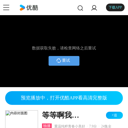
下载APP
数据获取失败，请检查网络之后重试
重试
预览播放中，打开优酷APP看高清完整版
等等啊我的青春
+追
.
.
独播
重温纯粹青春小美好
7.9分
24集全