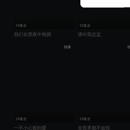
24集全
32集全
我们在黑夜中相拥
请叫我总监
独播
24集全
24集全
一不小心捡到爱
全世界都不如你