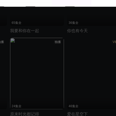
65集全
36集全
我要和你在一起
你也有今天
独播
独播
VI
24集全
46集全
原来时光都记得
爱在星空下