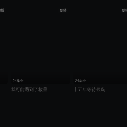
独播
独播
独
划线价说明：优酷展示的划线价为建议零售价
24集全
24集全
我可能遇到了救星
十五年等待候鸟