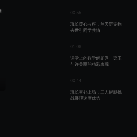
播
00:55
班长暖心占座，兰天野宠物
去世引同学共情
01:08
课堂上的数学解题秀，栾玉
与许美丽的精彩表现！
00:44
班长替补上场，三人绑腿挑
战展现速度优势
00:39
灿灿赛场大放异彩，队友与
教练齐赞有心人