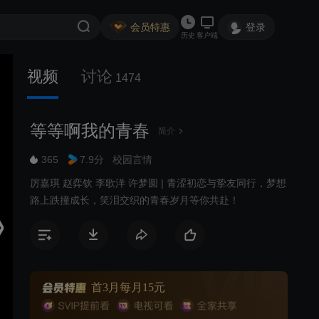
会员特惠
登录
历史
客户端
视频
讨论
1474
等等啊我的青春
简介
365
7.9分
校园言情
厉嘉琪 赵弈钦 李歌洋 许梦圆 | 青涩初恋与挚友同行，梦想
路上跌撞成长，笑泪交织的青春岁月等你共赴！
首3月每月15元