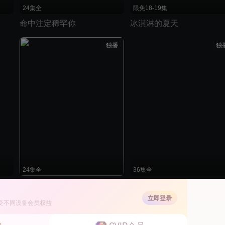
24集全
限免18-19集
命中注定稀罕你
冰淇淋的夏天
独播
独
24集全
36集全
铁石心肠
原来你还在这里
立即登录
受不同设备会员权益
独播
独播
独