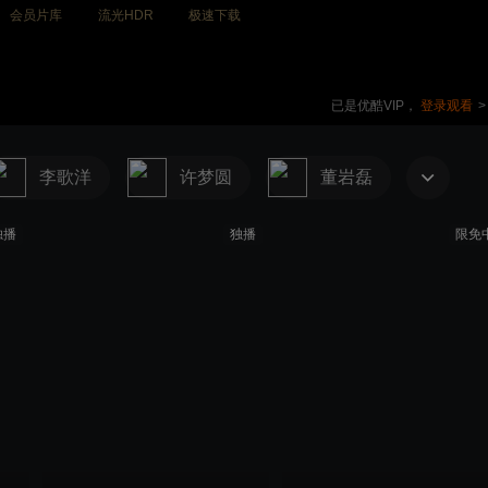
会员片库
流光HDR
极速下载
已是优酷VIP，
登录观看
>
李歌洋
许梦圆
董岩磊
独播
独播
限免