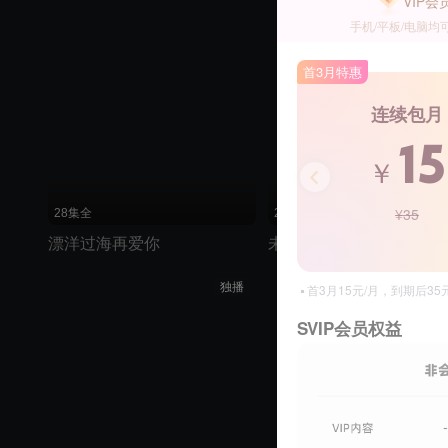
VIP会
手机/平板/电脑均
首3月特惠
连续包月
15
￥
¥35
28集全
29集全
漂洋过海再爱你
未经安排的青春
独播
首3月15元/月，到期后3
SVIP会员权益