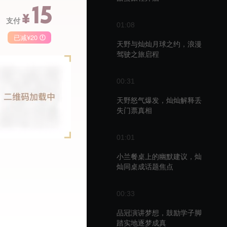
15
¥
支付
01:08
已减¥20
天野与灿灿月球之约，浪漫
驾驶之旅启程
季卡
月卡
68
148
50
00:31
￥
￥
天野怒气爆发，灿灿解释丢
失门票真相
01:01
播
小兰餐桌上的幽默建议，灿
灿同桌成话题焦点
00:33
品冠演讲梦想，鼓励学子脚
踏实地逐梦成真