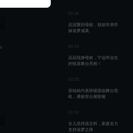
00:36
品冠重回母校，鼓励学弟学
妹追梦成真
00:33
P
品冠现身母校，宁远毕业生
的惊喜舞台亮相！
00:33
苏灿灿代表班级面临舞台危
机，勇敢登台展歌喉
00:32
女儿坚持选文科，家庭全力
支持追梦之路