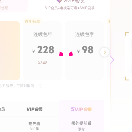
SVIP会员
员
可使用
VIP会员+电视端可看+SVIP剧场
首年特惠
特惠5.5折
连续包年
连续包季
年卡
228
98
2
￥
￥
￥
¥348
¥488
24集全
26集全
我才不会被女孩子欺负呢
非她不可
独播
VIP
独
5元/月续费，可随时取消。