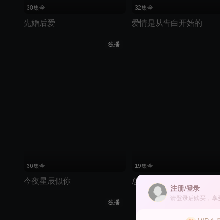
30集全
32集全
先婚后爱
爱情是从告白开始的
独播
36集全
19集全
今夜星辰似你
总裁的契约娇妻
注册/登录
请登录后购买，享
独播