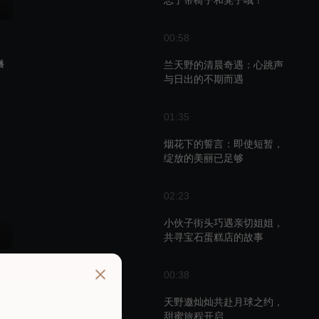
忘了带椅子和凳子哦！
00:58
播
兰天野的清晨奇遇：心跳声
与日出的不期而遇
01:35
烟花下的誓言：即使短暂，
绽放的美丽已足够
02:23
小伙子街头巧遇亲切姐姐，
共寻宝石蛋糕店的故事
00:38
播
天野邀灿灿共赴月球之约，
甜蜜旅程开启