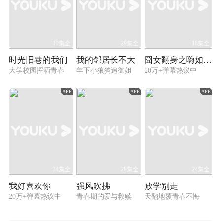
12集全
29集全
18集全
时光旧巷的我们
我的邻居长不大
囧女翻身之嗨如花 第一季
大学校园挥洒青春
年下小狼狗追御姐
20万+弹幕热议中
APP
APP
APP
34集全
28集全
24集全
我好喜欢你
强风吹拂
放学别走
20万+弹幕热议中
青春期的爱与救赎
天翻地覆青春不悔