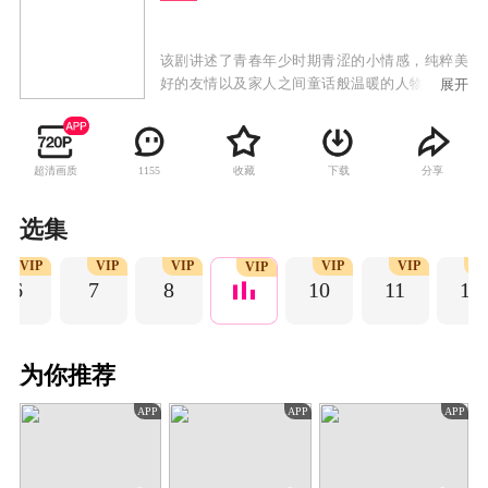
该剧讲述了青春年少时期青涩的小情感，纯粹美
好的友情以及家人之间童话般温暖的人物关系，
展开
一代人与青春有关的日子，他们为梦想披荆斩
棘，在不断追梦的过程中经历成长，收获爱情、
友情的治愈故事。
超清画质
收藏
下载
分享
1155
选集
VIP
VIP
VIP
VIP
VIP
VI
VIP
6
7
8
10
11
12
为你推荐
APP
APP
APP