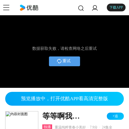
下载APP
数据获取失败，请检查网络之后重试
重试
预览播放中，打开优酷APP看高清完整版
等等啊我的青春
+追
.
.
独播
重温纯粹青春小美好
7.9分
24集全