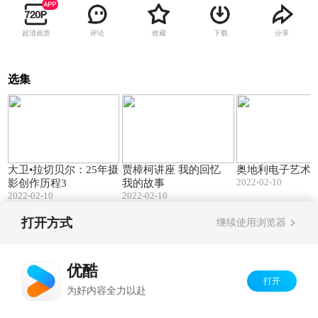
超清画质
评论
收藏
下载
分享
选集
27:44
35:33
大卫•拉切贝尔：25年摄
贾樟柯讲座 我的回忆
奥地利电子艺术
2022-02-10
影创作历程3
我的故事
2022-02-10
2022-02-10
打开方式
继续使用浏览器
Copyright©
2026
优酷 youku.com
版权所有
京ICP备06050721号-1
优酷
打开
为好内容全力以赴