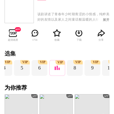
该剧讲述了青春年少时期青涩的小情感，纯粹美
好的友情以及家人之间童话般温暖的人物关系，
展开
一代人与青春有关的日子，他们为梦想披荆斩
棘，在不断追梦的过程中经历成长，收获爱情、
友情的治愈故事。
超清画质
收藏
下载
分享
1756
选集
VIP
VIP
VIP
VIP
VIP
V
VIP
4
5
6
8
9
10
为你推荐
APP
APP
APP