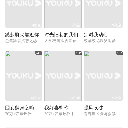
24集全
12集全
24集全
踮起脚尖靠近你
时光旧巷的我们
别对我动心
芭蕾舞者治愈之恋
大学校园挥洒青春
校草校花爆笑追爱
APP
APP
APP
18集全
34集全
28集全
囧女翻身之嗨如花 第一季
我好喜欢你
强风吹拂
20万+弹幕热议中
20万+弹幕热议中
青春期的爱与救赎