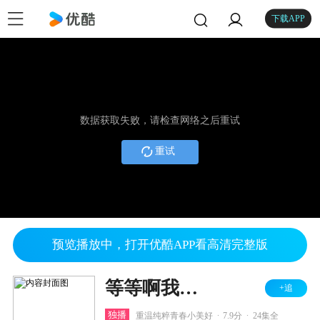
下载APP
数据获取失败，请检查网络之后重试
重试
预览播放中，打开优酷APP看高清完整版
等等啊我的青春
+追
.
.
独播
重温纯粹青春小美好
7.9分
24集全