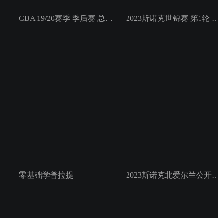
CBA 19/20赛季 季后赛 总决赛 广东东莞银行VS辽宁本钢 第1场
2023斯诺克世锦赛 第1轮 丁俊晖VS侯
零基础学普拉提
2023斯诺克北爱尔兰公开赛 第3轮 马修·塞尔特VS杰克