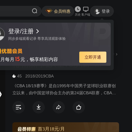
会员特惠
登录
历史
客户端
登录/注册
视频
讨论
同步多端观看记录 尊享高清观影体验
CBA 18/19赛季 常规赛 第46
简介
立即开通
15
月每月
元，畅享精彩内容
轮 南京同曦大圣VS浙江广厦
控股
45
2018/2019CBA
《CBA 18/19赛季》是自1995年中国男子篮球职业联赛创
立以来，由中国篮球协会主办的第24届CBA联赛，CBA球
队数量共计20支，是中国最高等级的篮球联赛。本赛季常
规赛根据上赛季最终排名分为四个组，同组进行4循环制的
比赛，不同组进行双循环制的比赛。轮次共46轮，强度为1
周3赛，比赛日周二至周日。
首3月18元/月